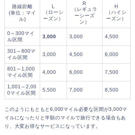
R
路線距離
L
H
（レギュラ
（ローシ
（ハイシ
(単位：マイ
ーシーズ
ーズン）
ーズン）
ル)
ン）
0～300マイ
3,000
3,000
4,500
ル区間
301～800マ
3,000
4,500
6,000
イル区間
801～1,000
4,000
6,000
7,500
マイル区間
1,001～2,00
5,500
7,000
8,500
0マイル区間
このようにもともと6,000マイル必要な区間が3,000マ
イルになったりと半額のマイルで旅行できる場合もあ
り、大変お得なサービスになっています。