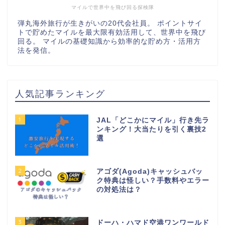
マイルで世界中を飛び回る探検隊
弾丸海外旅行が生きがいの20代会社員。 ポイントサイ
トで貯めたマイルを最大限有効活用して、世界中を飛び
回る。 マイルの基礎知識から効率的な貯め方・活用方
法を発信。
人気記事ランキング
1
JAL「どこかにマイル」行き先ラ
ンキング！大当たりを引く裏技2
選
2
アゴダ(Agoda)キャッシュバッ
ク特典は怪しい？手数料やエラー
の対処法は？
3
ドーハ・ハマド空港ワンワールド