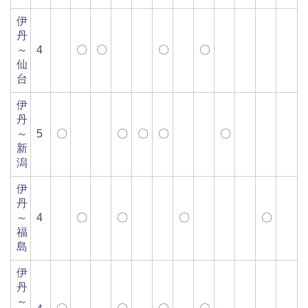
伊
丹
～
4
〇
〇
〇
〇
仙
台
伊
丹
～
5
〇
〇
〇
〇
〇
新
潟
伊
丹
～
4
〇
〇
〇
〇
福
島
伊
丹
～