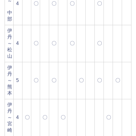
～
4
〇
〇
〇
〇
中
部
伊
丹
～
4
〇
〇
〇
〇
松
山
伊
丹
～
5
〇
〇
〇
〇
〇
熊
本
伊
丹
～
4
〇
〇
〇
〇
宮
崎