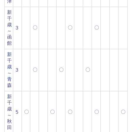
津
新
千
歳
〇
〇
〇
3
～
函
館
新
千
歳
〇
〇
〇
3
～
青
森
新
千
歳
〇
〇
〇
〇
〇
5
～
秋
田