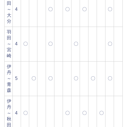
田
～
4
〇
〇
〇
〇
大
分
羽
田
～
4
〇
〇
〇
〇
宮
崎
伊
丹
～
5
〇
〇
〇
〇
〇
青
森
伊
丹
～
4
〇
〇
〇
〇
秋
田