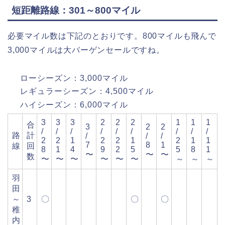
短距離路線：301～800マイル
必要マイル数は下記のとおりです。800マイルも飛んで
3,000マイルは大バーゲンセールですね。
ローシーズン：3,000マイル
レギュラーシーズン：4,500マイル
ハイシーズン：6,000マイル
3
3
3
2
2
2
1
1
1
合
3
2
2
/
/
/
/
/
/
/
/
/
路
計
/
/
/
2
2
1
2
2
1
2
1
1
7
8
1
線
回
8
1
4
9
2
5
5
8
1
〜
〜
〜
数
〜
〜
〜
〜
〜
〜
～
～
～
羽
田
～
3
〇
〇
〇
稚
内