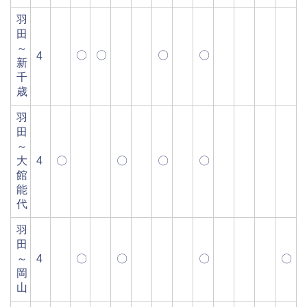
羽
田
～
〇
〇
〇
〇
4
新
千
歳
羽
田
～
大
4
〇
〇
〇
〇
館
能
代
羽
田
～
4
〇
〇
〇
〇
岡
山