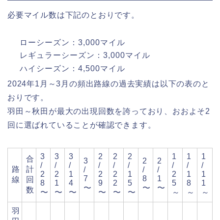
必要マイル数は下記のとおりです。
ローシーズン：3,000マイル
レギュラーシーズン：3,000マイル
ハイシーズン：4,500マイル
2024年1月～3月の頻出路線の過去実績は以下の表のと
おりです。
羽田～秋田が最大の出現回数を誇っており、おおよそ2
回に選ばれていることが確認できます。
3
3
3
2
2
2
1
1
1
合
3
2
2
/
/
/
/
/
/
/
/
/
路
計
/
/
/
2
2
1
2
2
1
2
1
1
7
8
1
線
回
8
1
4
9
2
5
5
8
1
〜
〜
〜
数
〜
〜
〜
〜
〜
〜
～
～
～
羽