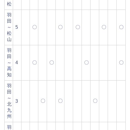
松
羽
田
～
5
〇
〇
〇
〇
〇
松
山
羽
田
～
4
〇
〇
〇
〇
高
知
羽
田
～
〇
〇
〇
3
北
九
州
羽