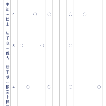
中
部
～
4
〇
〇
〇
〇
松
山
新
千
歳
〇
〇
〇
3
～
稚
内
新
千
歳
～
根
4
〇
〇
〇
〇
室
中
標