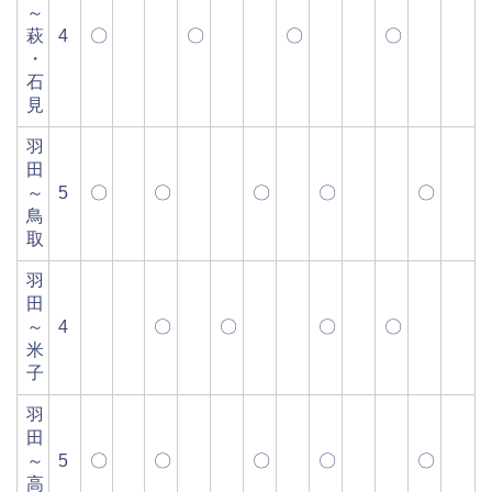
～
萩
4
〇
〇
〇
〇
・
石
見
羽
田
～
5
〇
〇
〇
〇
〇
鳥
取
羽
田
～
4
〇
〇
〇
〇
米
子
羽
田
～
5
〇
〇
〇
〇
〇
高