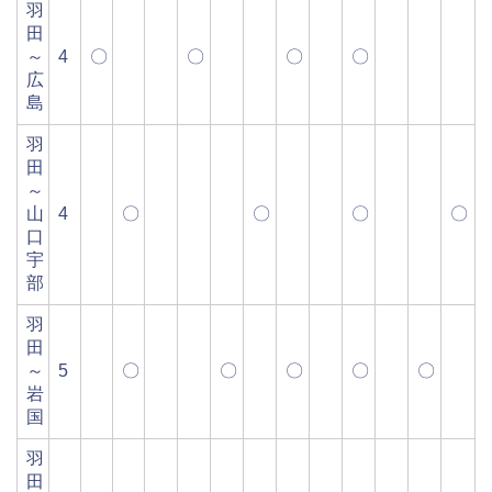
羽
田
～
4
〇
〇
〇
〇
広
島
羽
田
～
山
4
〇
〇
〇
〇
口
宇
部
羽
田
～
5
〇
〇
〇
〇
〇
岩
国
羽
田