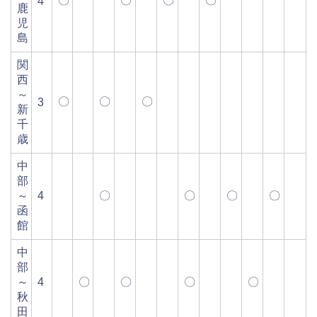
〇
〇
〇
〇
4
鹿
児
島
関
西
～
〇
〇
〇
3
新
千
歳
中
部
～
4
〇
〇
〇
〇
函
館
中
部
～
4
〇
〇
〇
〇
秋
田