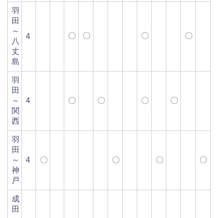
羽
田
～
〇
〇
〇
〇
4
八
丈
島
羽
田
～
4
〇
〇
〇
〇
関
西
羽
田
～
4
〇
〇
〇
〇
神
戸
成
田