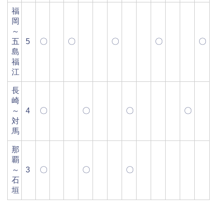
福
岡
～
五
5
〇
〇
〇
〇
〇
島
福
江
長
崎
～
4
〇
〇
〇
〇
対
馬
那
覇
～
3
〇
〇
〇
石
垣