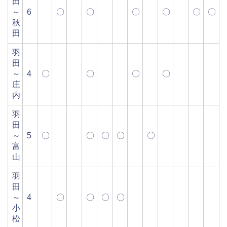
田
～
6
〇
〇
〇
〇
〇
〇
秋
田
羽
田
～
4
〇
〇
〇
〇
庄
内
羽
田
～
5
〇
〇
〇
〇
〇
富
山
羽
田
～
4
〇
〇
〇
〇
小
松