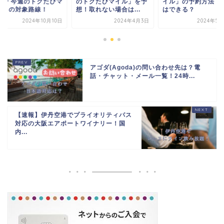
NA「今週のトクたびマ
のトクたびマイル」を予
イル」の予約方法！
ル」の対象路線！
想！取れない場合は...
はできる？
2024年10月10日
2024年4月3日
2024年5月
アゴダ(Agoda)の問い合わせ先は？電
話・チャット・メール一覧！24時...
【速報】伊丹空港でプライオリティパス
対応の大阪エアポートワイナリー！国
内...