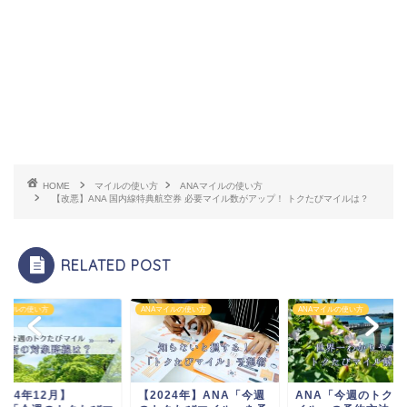
HOME
マイルの使い方
ANAマイルの使い方
【改悪】ANA 国内線特典航空券 必要マイル数がアップ！ トクたびマイルは？
RELATED POST
Aマイルの使い方
ANAマイルの使い方
ANAマイルの使い方
024年12月】
【2024年】ANA「今週
ANA「今週のトクた