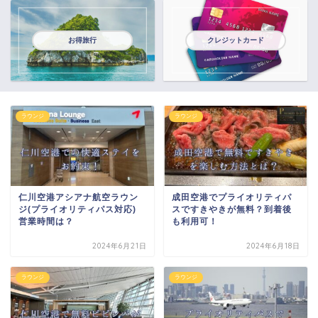
お得旅行
クレジットカード
ラウンジ
ラウンジ
仁川空港アシアナ航空ラウン
成田空港でプライオリティパ
ジ(プライオリティパス対応)
スですきやきが無料？到着後
営業時間は？
も利用可！
2024年6月21日
2024年6月18日
ラウンジ
ラウンジ