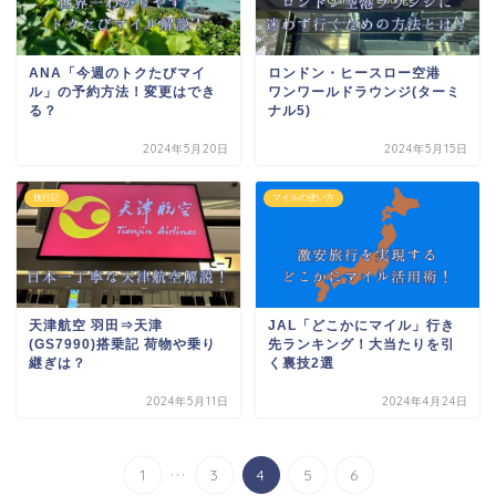
ANA「今週のトクたびマイ
ロンドン・ヒースロー空港
ル」の予約方法！変更はでき
ワンワールドラウンジ(ターミ
る？
ナル5)
2024年5月20日
2024年5月15日
旅行記
マイルの使い方
天津航空 羽田⇒天津
JAL「どこかにマイル」行き
(GS7990)搭乗記 荷物や乗り
先ランキング！大当たりを引
継ぎは？
く裏技2選
2024年5月11日
2024年4月24日
...
1
3
4
5
6