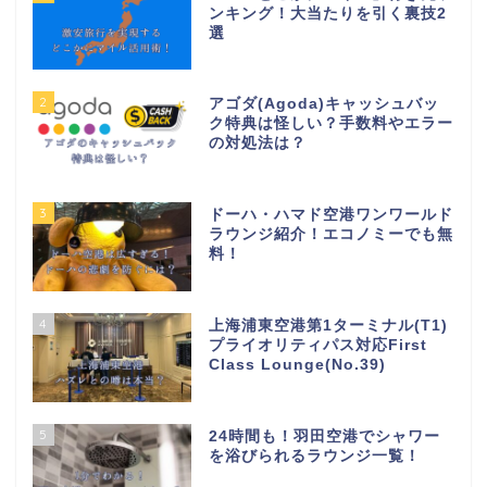
ンキング！大当たりを引く裏技2
選
2
アゴダ(Agoda)キャッシュバッ
ク特典は怪しい？手数料やエラー
の対処法は？
3
ドーハ・ハマド空港ワンワールド
ラウンジ紹介！エコノミーでも無
料！
4
上海浦東空港第1ターミナル(T1)
プライオリティパス対応First
Class Lounge(No.39)
5
24時間も！羽田空港でシャワー
を浴びられるラウンジ一覧！